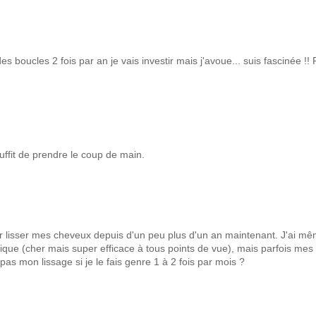
es boucles 2 fois par an je vais investir mais j'avoue... suis fascinée !! 
suffit de prendre le coup de main.
ur lisser mes cheveux depuis d'un peu plus d'un an maintenant. J'ai m
ue (cher mais super efficace à tous points de vue), mais parfois mes
s mon lissage si je le fais genre 1 à 2 fois par mois ?