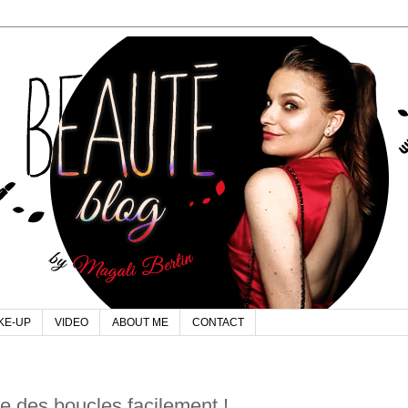
KE-UP
VIDEO
ABOUT ME
CONTACT
e des boucles facilement !