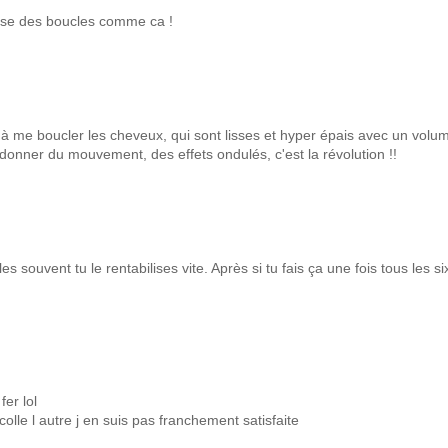
sse des boucles comme ca !
e à me boucler les cheveux, qui sont lisses et hyper épais avec un volu
 donner du mouvement, des effets ondulés, c'est la révolution !!
s souvent tu le rentabilises vite. Après si tu fais ça une fois tous les si
er lol
colle l autre j en suis pas franchement satisfaite