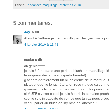
Labels:
Tendances Maquillage Printemps 2010
5 commentaires:
Joy.
a dit…
Alors LA j'adhère je me maquille peut les yeux mais j'
4 janvier 2010 à 11:41
saeko a dit…
ah génial!!!!!!!
je suis à fond dans une période blush, un maquillage lé
le seigneur des anneaux quelle beauté!)
g acheté dernièrement un blush crème de la marque UNE 
plutot brique) je le rachèterai en rose y'a que ça qui me
g même mis le gloss noir de givenchy sur les joues mais 
si MUFE s'y met c cool je suis à paris la semaine prochai
cool je suis impatiente de voir ce que tu vas nous prop
vas tu parler du blush oh my rose de lancome?