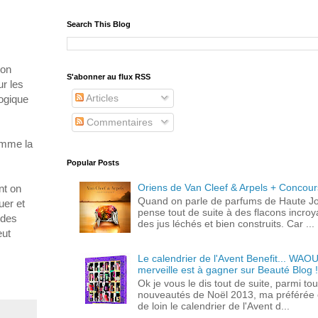
Search This Blog
 on
S'abonner au flux RSS
ur les
Articles
logique
Commentaires
omme la
Popular Posts
Oriens de Van Cleef & Arpels + Concour
nt on
Quand on parle de parfums de Haute Joa
uer et
pense tout de suite à des flacons incroy
 des
des jus léchés et bien construits. Car ...
eut
Le calendrier de l'Avent Benefit... WAOU
merveille est à gagner sur Beauté Blog 
Ok je vous le dis tout de suite, parmi tou
nouveautés de Noël 2013, ma préférée 
de loin le calendrier de l'Avent d...