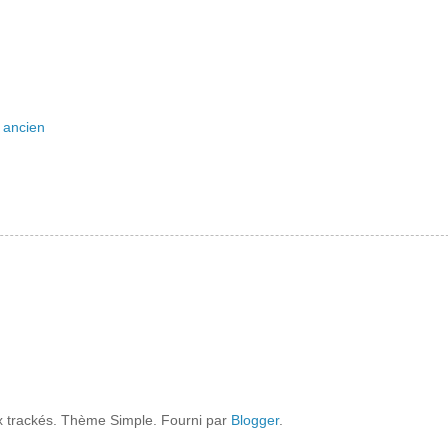
s ancien
x trackés. Thème Simple. Fourni par
Blogger
.