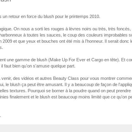
ns un retour en force du blush pour le printemps 2010.
gique. On nous a sorti les rouges à lèvres noirs ou très, très foncés,
l charbonneux à toutes les sauces, le coup des couleurs improbables s
 2009 et que yeux et bouches ont été mis à l'honneur. Il serait donc 
s.
lement une gamme de blush (Make Up For Ever et Cargo en tête). Et c
 il faut bien qu'on s'amuse quelque part.
à venir, des vidéos et autres Beauty Class pour vous montrer comme
, le blush ça peut être amusant. Il y a beaucoup de façon de l'appliq
elles textures. Pourquoi se borner à la poudre quand on peut prendre
nies finalement et le blush est beaucoup moins limité que ce qu'on p
.