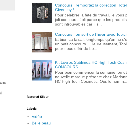
Concours : remportez la collection Hôtel
Givenchy !
Pour célébrer la fête du travail, je vous
joli concours. Joli parce que les produit
sont introuvables car il s...
Concours : on sort de l'hiver avec Topic
Et bien ça faisait longtemps qu'on ne s'ét
un petit concours... Heureusement, Topi
pour nous offrir de bo...
Kit Lèvres Sublimes HC High Tech Cosm
CONCOURS
Pour bien commencer la semaine, on d
nouvelle marque présente chez Marionn
HC High Tech Cosmetic. Oui, le nom n..
dans
i
featured Slider
Labels
Vidéo
Belle peau